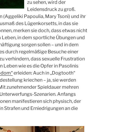
zu sehen, wird der
Leidensdruck zu groß.
(Aggeliki Papoulia, Mary Tsoni) und ihr
Ausmaß des Lügenkorsetts, in das sie
können, merken sie doch, dass etwas nicht
 Leben, in dem sportliche Übungen und
häftigung sorgen sollen – und in dem
nes durch regelmäßige Besuche einer
zu verhindern, dass sexuelle Frustration
in Leben wie es die Opfer in Pasolinis
Sodom“
erleiden: Auch in „Dogtooth“
stellung kriechen – ja, sie werden
Mit zunehmender Spieldauer mehren
 Unterwerfungs-Szenarien. Anfangs
onen manifestieren sich physisch, der
n Strafen und Erniedrigungen an die