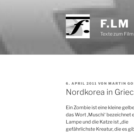
Zum
Inhalt
springen
F.LM
Texte zum Film
VERÖFFENTLICHT
6. APRIL 2011
VON
MARTIN GO
AM
Nordkorea in Grie
Ein Zombie ist eine kleine gelb
das Wort ‚Muschi‘ bezeichnet 
Lampe und die Katze ist „die
gefährlichste Kreatur, die es gib