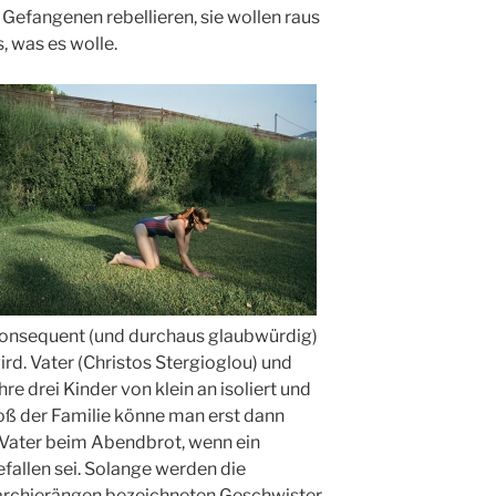
e Gefangenen rebellieren, sie wollen raus
s, was es wolle.
 konsequent (und durchaus glaubwürdig)
rd. Vater (Christos Stergioglou) und
re drei Kinder von klein an isoliert und
oß der Familie könne man erst dann
r Vater beim Abendbrot, wenn ein
fallen sei. Solange werden die
rarchierängen bezeichneten Geschwister