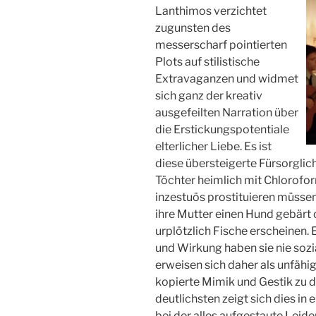
Lanthimos verzichtet
zugunsten des
messerscharf pointierten
Plots auf stilistische
Extravaganzen und widmet
sich ganz der kreativ
ausgefeilten Narration über
die Erstickungspotentiale
elterlicher Liebe. Es ist
diese übersteigerte Fürsorglichk
Töchter heimlich mit Chloroform
inzestuös prostituieren müssen
ihre Mutter einen Hund gebär
urplötzlich Fische erscheinen.
und Wirkung haben sie nie soz
erweisen sich daher als unfähi
kopierte Mimik und Gestik zu 
deutlichsten zeigt sich dies in
bei der alles aufgestaute Leid