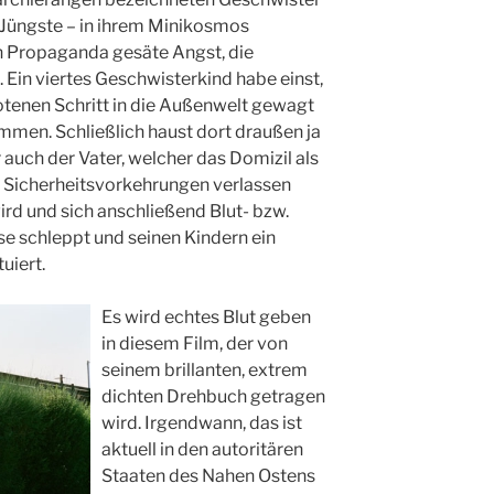
s Jüngste – in ihrem Minikosmos
on Propaganda gesäte Angst, die
Ein viertes Geschwisterkind habe einst,
otenen Schritt in die Außenwelt gewagt
mmen. Schließlich haust dort draußen ja
 auch der Vater, welcher das Domizil als
n Sicherheitsvorkehrungen verlassen
ird und sich anschließend Blut- bzw.
 schleppt und seinen Kindern ein
uiert.
Es wird echtes Blut geben
in diesem Film, der von
seinem brillanten, extrem
dichten Drehbuch getragen
wird. Irgendwann, das ist
aktuell in den autoritären
Staaten des Nahen Ostens