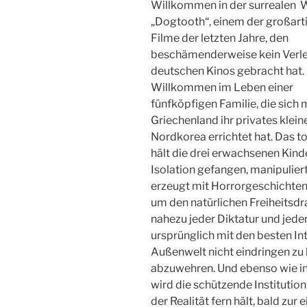
Willkommen in der surrealen 
„Dogtooth“, einem der großart
Filme der letzten Jahre, den
beschämenderweise kein Verlei
deutschen Kinos gebracht hat.
Willkommen im Leben einer
fünfköpfigen Familie, die sich m
Griechenland ihr privates klein
Nordkorea errichtet hat. Das t
hält die drei erwachsenen Kind
Isolation gefangen, manipulier
erzeugt mit Horrorgeschichten 
um den natürlichen Freiheitsd
nahezu jeder Diktatur und jede
ursprünglich mit den besten In
Außenwelt nicht eindringen zu
abzuwehren. Und ebenso wie in
wird die schützende Institutio
der Realität fern hält, bald zu