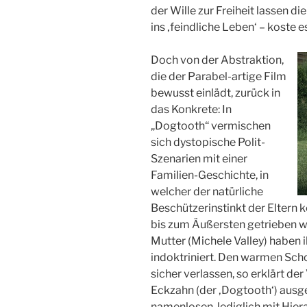
der Wille zur Freiheit lassen di
ins ‚feindliche Leben‘ – koste e
Doch von der Abstraktion,
die der Parabel-artige Film
bewusst einlädt, zurück in
das Konkrete: In
„Dogtooth“ vermischen
sich dystopische Polit-
Szenarien mit einer
Familien-Geschichte, in
welcher der natürliche
Beschützerinstinkt der Eltern
bis zum Äußersten getrieben wi
Mutter (Michele Valley) haben ih
indoktriniert. Den warmen Sch
sicher verlassen, so erklärt de
Eckzahn (der ‚Dogtooth‘) ausge
namenlosen, lediglich mit Hie