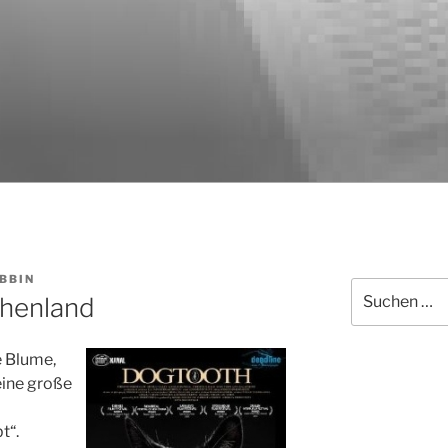
BBIN
Suchen
chenland
nach:
e Blume,
eine große
t“.