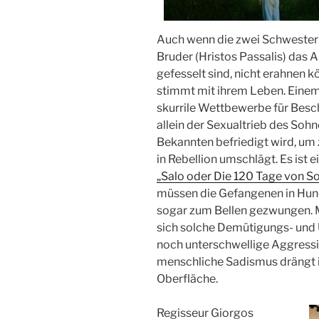
Auch wenn die zwei Schwestern 
Bruder (Hristos Passalis) das 
gefesselt sind, nicht erahnen 
stimmt mit ihrem Leben. Einem
skurrile Wettbewerbe für Besc
allein der Sexualtrieb des Soh
Bekannten befriedigt wird, um 
in Rebellion umschlägt. Es ist e
„Salo oder Die 120 Tage von 
müssen die Gefangenen in Hunde
sogar zum Bellen gezwungen. 
sich solche Demütigungs- und
noch unterschwellige Aggressi
menschliche Sadismus drängt i
Oberfläche.
Regisseur Giorgos