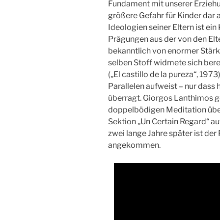
Fundament mit unserer Erziehun
größere Gefahr für Kinder dar a
Ideologien seiner Eltern ist ein
Prägungen aus der von den Elt
bekanntlich von enormer Stärk
selben Stoff widmete sich berei
(„El castillo de la pureza“, 197
Parallelen aufweist – nur dass 
überragt. Giorgos Lanthimos g
doppelbödigen Meditation über
Sektion „Un Certain Regard“ a
zwei lange Jahre später ist der
angekommen.