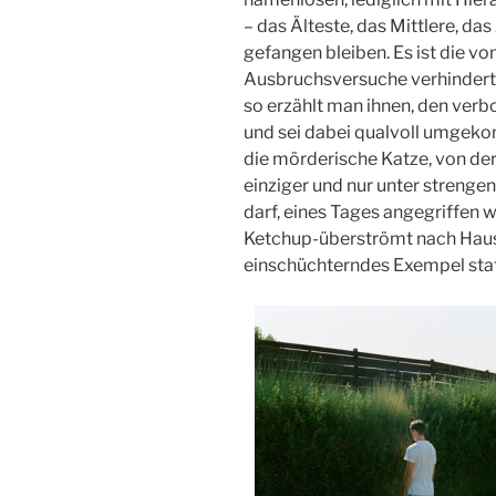
– das Älteste, das Mittlere, da
gefangen bleiben. Es ist die v
Ausbruchsversuche verhindert. 
so erzählt man ihnen, den verb
und sei dabei qualvoll umgeko
die mörderische Katze, von der
einziger und nur unter strenge
darf, eines Tages angegriffen w
Ketchup-überströmt nach Hause
einschüchterndes Exempel stat