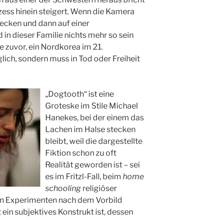
xzess hinein steigert. Wenn die Kamera
ecken und dann auf einer
in dieser Familie nichts mehr so sein
e zuvor, ein Nordkorea im 21.
lich, sondern muss in Tod oder Freiheit
„Dogtooth“ ist eine
Groteske im Stile Michael
Hanekes, bei der einem das
Lachen im Halse stecken
bleibt, weil die dargestellte
Fiktion schon zu oft
Realität geworden ist – sei
es im Fritzl-Fall, beim
home
schooling
religiöser
en Experimenten nach dem Vorbild
ein subjektives Konstrukt ist, dessen