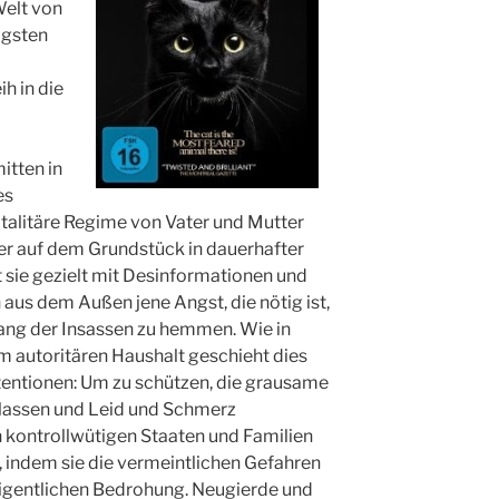
Welt von
igsten
h in die
itten in
es
otalitäre Regime von Vater und Mutter
er auf dem Grundstück in dauerhafter
t sie gezielt mit Desinformationen und
aus dem Außen jene Angst, die nötig ist,
rang der Insassen zu hemmen.
Wie in
m autoritären Haushalt geschieht dies
tentionen: Um zu schützen, die grausame
 lassen und Leid und Schmerz
 kontrollwütigen Staaten und Familien
n, indem sie die vermeintlichen Gefahren
r eigentlichen Bedrohung. Neugierde und