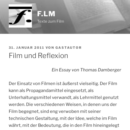
Zum
Inhalt
F.LM
springen
Texte zum Film
VERÖFFENTLICHT
31. JANUAR 2011
VON
GASTAUTOR
AM
Film und Reflexion
Ein Essay von Thomas Damberger
Der Einsatz von Filmen ist äußerst vielseitig. Der Film
kann als Propagandamittel eingesetzt, als
Unterhaltungsmittel verwandt, als Lehrmittel genutzt
werden. Die verschiedenen Weisen, in denen uns der
Film begegnet, sind eng verwoben mit seiner
technischen Gestaltung, mit der Idee, welche im Film
währt, mit der Bedeutung, die in den Film hineingelegt