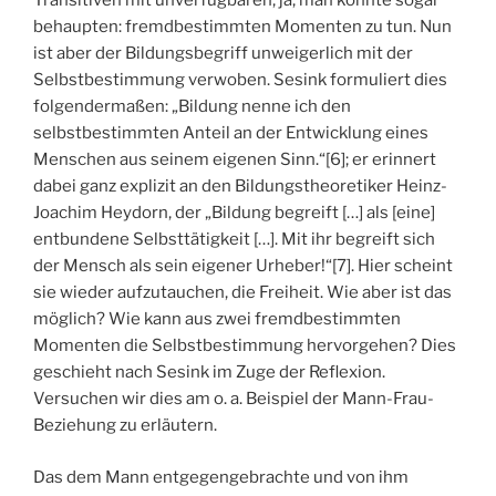
Transitiven mit unverfügbaren, ja, man könnte sogar
behaupten: fremdbestimmten Momenten zu tun. Nun
ist aber der Bildungsbegriff unweigerlich mit der
Selbstbestimmung verwoben. Sesink formuliert dies
folgendermaßen: „Bildung nenne ich den
selbstbestimmten Anteil an der Entwicklung eines
Menschen aus seinem eigenen Sinn.“[6]; er erinnert
dabei ganz explizit an den Bildungstheoretiker Heinz-
Joachim Heydorn, der „Bildung begreift […] als [eine]
entbundene Selbsttätigkeit […]. Mit ihr begreift sich
der Mensch als sein eigener Urheber!“[7]. Hier scheint
sie wieder aufzutauchen, die Freiheit. Wie aber ist das
möglich? Wie kann aus zwei fremdbestimmten
Momenten die Selbstbestimmung hervorgehen? Dies
geschieht nach Sesink im Zuge der Reflexion.
Versuchen wir dies am o. a. Beispiel der Mann-Frau-
Beziehung zu erläutern.
Das dem Mann entgegengebrachte und von ihm