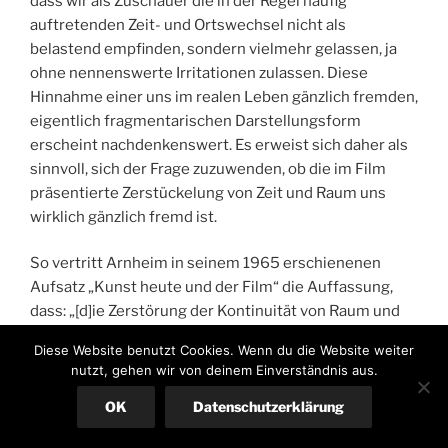
dass wir als Zuschauer die in der Regel häufig
auftretenden Zeit- und Ortswechsel nicht als
belastend empfinden, sondern vielmehr gelassen, ja
ohne nennenswerte Irritationen zulassen. Diese
Hinnahme einer uns im realen Leben gänzlich fremden,
eigentlich fragmentarischen Darstellungsform
erscheint nachdenkenswert. Es erweist sich daher als
sinnvoll, sich der Frage zuzuwenden, ob die im Film
präsentierte Zerstückelung von Zeit und Raum uns
wirklich gänzlich fremd ist.
So vertritt Arnheim in seinem 1965 erschienenen
Aufsatz „Kunst heute und der Film“ die Auffassung,
dass: „[d]ie Zerstörung der Kontinuität von Raum und
Zeit […] ein Alptraum [ist], wenn sie auf die physische
Diese Website benutzt Cookies. Wenn du die Website weiter
Welt angewendet wird, aber sie ist eine vernünftige
nutzt, gehen wir von deinem Einverständnis aus.
Ordnung im Reich des Geistes. Tatsächlich lagert der
OK
Datenschutzerklärung
menschliche Geist Erfahrungen der Vergangenheit als
Gedächtnisspuren, und in einem Lagergewölbe gibt es