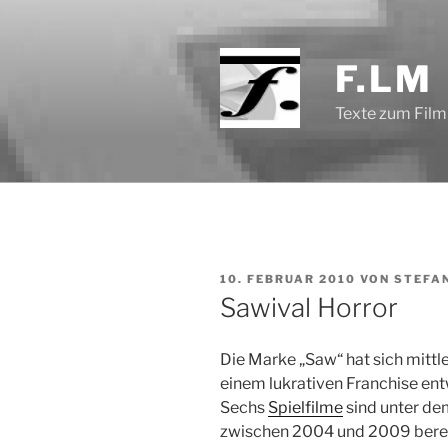
Zum
Inhalt
springen
F.LM
Texte zum Film
VERÖFFENTLICHT
10. FEBRUAR 2010
VON
STEFA
AM
Sawival Horror
Die Marke „Saw“ hat sich mittl
einem lukrativen Franchise ent
Sechs
Spielfilme
sind unter dem
zwischen 2004 und 2009 bere