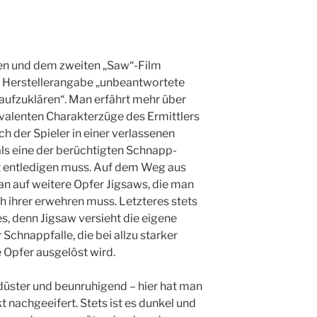
ten und dem zweiten „Saw“-Film
ut Herstellerangabe „unbeantwortete
aufzuklären“. Man erfährt mehr über
valenten Charakterzüge des Ermittlers
ch der Spieler in einer verlassenen
ls eine der berüchtigten Schnapp-
st entledigen muss. Auf dem Weg aus
an auf weitere Opfer Jigsaws, die man
h ihrer erwehren muss. Letzteres stets
, denn Jigsaw versieht die eigene
 Schnappfalle, die bei allzu starker
Opfer ausgelöst wird.
düster und beunruhigend – hier hat man
 nachgeeifert. Stets ist es dunkel und