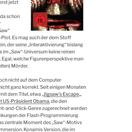
rst jetzt
 da schon
r
Saw“
-Plot. Es mag auch der dem Stoff
n, der seine „Interaktivierung“ bislang
es im „Saw“-Universum keine reinen
 Egal, welche Figurenperspektive man
llen) Mörder.
noch nicht auf dem Computer
nicht ganz korrekt. Seit einigen Monaten
mit dem Titel, etwa „
Jigsaw’s Escape
„,
it US-Präsident Obama
, die den
nt-and-Click-Genre zugerechnet werden
änkungen der Flash-Programmierung
das zentrale Moment des „Saw“-Motivs
 Immersion. Konamis Version, die im