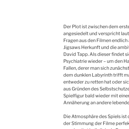
Der Plot ist zwischen dem ers
angesiedelt und verspricht la
Fragen aus den Filmen endlich 
Jigsaws Herkunft und die ambi
David Tapp. Als dieser findet si
Psychiatrie wieder – um den Ha
Fallen, derer man sich zunäch
dem dunklen Labyrinth trifft m
entweder zu retten hat oder sic
aus Gründen des Selbstschutzes
Spielfigur bald wieder mit einer
Annäherung an andere lebende 
Die Atmosphäre des Spiels ist 
der Stimmung der Filme perfekt