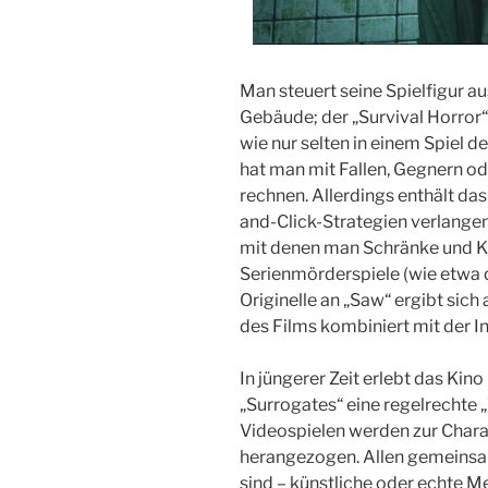
Man steuert seine Spielfigur a
Gebäude; der „Survival Horror“-
wie nur selten in einem Spiel 
hat man mit Fallen, Gegnern od
rechnen. Allerdings enthält das
and-Click-Strategien verlangen
mit denen man Schränke und Kä
Serienmörderspiele (wie etwa di
Originelle an „Saw“ ergibt sic
des Films kombiniert mit der In
In jüngerer Zeit erlebt das Kin
„Surrogates“ eine regelrechte 
Videospielen werden zur Chara
herangezogen. Allen gemeinsam
sind – künstliche oder echte Me