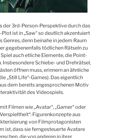
us der 3rd-Person-Perspektive durch das
Plot ist in „Saw“ so deutlich akzentuiert
des Genres, denn beinahe in jedem Raum
er gegebenenfalls tödlichen Rätseln zu
 Spiel auch etliche Elemente, die Point-
. Insbesondere Schiebe- und Drehrätsel,
sten öffnen muss, erinnern an ähnliche
e „Still Life“-Games). Das eigentlich
h aus dem bereits angesprochenen Motiv
teraktivität des Videospiels.
o mit Filmen wie „Avatar“, „Gamer“ oder
„Verspieltheit“: Figurenkonzepte aus
kterisierung von Filmprotagonisten
 ist, dass sie ferngesteuerte Avatare
nschen, die von anderen in ihrer