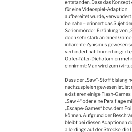
entstanden. Dass das Konzept e
für eine Videospiel-Adaption
aufbereitet wurde, verwundert
beinahe – erinnert das Sujet de
Serienmörder-Erzählung von „
doch sehr stark an einen Game
inhärente Zynismus gewesen sei
verhindert hat: Immerhin gibt 
Opfer-Täter-Dichotomien mehr.
einnimmt: Man wird zum (virtue
Dass der „Saw“-Stoff bislang 
nachzuspielen gewesen ist, ist 
existieren einige Flash-Games 
„
Saw 4
“ oder eine
Persiflage m
„Escape-Games“ bzw. dem Poi
können. Aufgrund der Beschr
bleibt bei diesen Adaptionen 
allerdings auf der Strecke: die