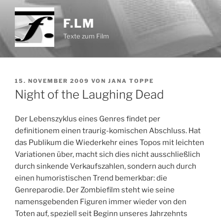
Zum
Inhalt
F.LM
springen
Texte zum Film
VERÖFFENTLICHT
15. NOVEMBER 2009
VON
JANA TOPPE
AM
Night of the Laughing Dead
Der Lebenszyklus eines Genres findet per
definitionem einen traurig-komischen Abschluss. Hat
das Publikum die Wiederkehr eines Topos mit leichten
Variationen über, macht sich dies nicht ausschließlich
durch sinkende Verkaufszahlen, sondern auch durch
einen humoristischen Trend bemerkbar: die
Genreparodie. Der Zombiefilm steht wie seine
namensgebenden Figuren immer wieder von den
Toten auf, speziell seit Beginn unseres Jahrzehnts