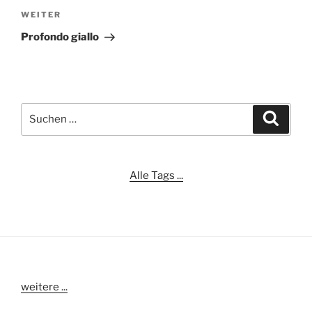
Nächster
WEITER
Beitrag
Profondo giallo
Suchen
Suche
nach:
Alle Tags ...
weitere ...