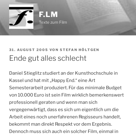
Zum
Inhalt
F.LM
springen
Texte zum Film
VERÖFFENTLICHT
31. AUGUST 2005
VON
STEFAN HÖLTGEN
AM
Ende gut alles schlecht
Daniel Stieglitz studiert an der Kunsthochschule in
Kassel und hat mit „Happy End.“ eine Art
Semesterarbeit produziert. Für das minimale Budget
von 10.000 Euro ist sein Film wirklich bemerkenswert
professionell geraten und wenn man sich
vergegenwärtigt, dass es sich um eigentlich um die
Arbeit eines noch unerfahrenen Regisseurs handelt,
bekommt man direkt Respekt vor dem Ergebnis.
Dennoch muss sich auch ein solcher Film, einmal in