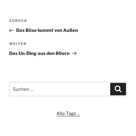
Beitragsnavigation
Vorheriger
ZURÜCK
Beitrag
Das Böse kommt von Außen
Nächster
WEITER
Beitrag
Das Un-Ding aus den 80ern
Suchen
Suche
nach:
Alle Tags ...