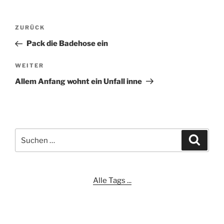
Beitragsnavigation
Vorheriger
ZURÜCK
Beitrag
Pack die Badehose ein
Nächster
WEITER
Beitrag
Allem Anfang wohnt ein Unfall inne
Suchen
Suche
nach:
Alle Tags ...