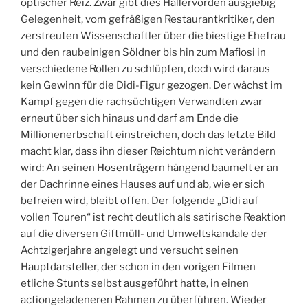
optischer Reiz. Zwar gibt dies Hallervorden ausgiebig
Gelegenheit, vom gefräßigen Restaurantkritiker, den
zerstreuten Wissenschaftler über die biestige Ehefrau
und den raubeinigen Söldner bis hin zum Mafiosi in
verschiedene Rollen zu schlüpfen, doch wird daraus
kein Gewinn für die Didi-Figur gezogen. Der wächst im
Kampf gegen die rachsüchtigen Verwandten zwar
erneut über sich hinaus und darf am Ende die
Millionenerbschaft einstreichen, doch das letzte Bild
macht klar, dass ihn dieser Reichtum nicht verändern
wird: An seinen Hosenträgern hängend baumelt er an
der Dachrinne eines Hauses auf und ab, wie er sich
befreien wird, bleibt offen. Der folgende „Didi auf
vollen Touren“ ist recht deutlich als satirische Reaktion
auf die diversen Giftmüll- und Umweltskandale der
Achtzigerjahre angelegt und versucht seinen
Hauptdarsteller, der schon in den vorigen Filmen
etliche Stunts selbst ausgeführt hatte, in einen
actiongeladeneren Rahmen zu überführen. Wieder