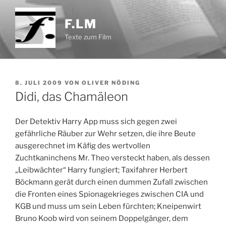
Zum
Inhalt
F.LM
springen
Texte zum Film
VERÖFFENTLICHT
8. JULI 2009
VON
OLIVER NÖDING
AM
Didi, das Chamäleon
Der Detektiv Harry App muss sich gegen zwei
gefährliche Räuber zur Wehr setzen, die ihre Beute
ausgerechnet im Käfig des wertvollen
Zuchtkaninchens Mr. Theo versteckt haben, als dessen
„Leibwächter“ Harry fungiert; Taxifahrer Herbert
Böckmann gerät durch einen dummen Zufall zwischen
die Fronten eines Spionagekrieges zwischen CIA und
KGB und muss um sein Leben fürchten; Kneipenwirt
Bruno Koob wird von seinem Doppelgänger, dem