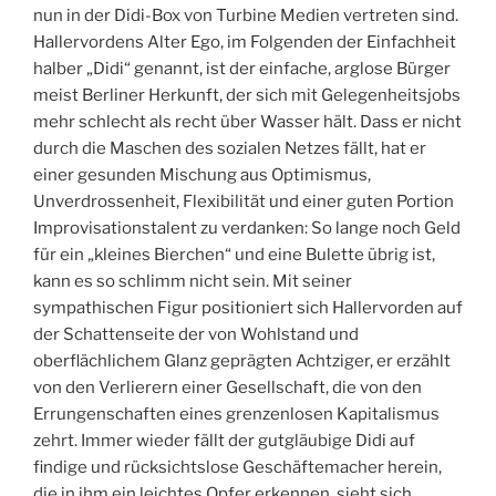
nun in der Didi-Box von Turbine Medien vertreten sind.
Hallervordens Alter Ego, im Folgenden der Einfachheit
halber „Didi“ genannt, ist der einfache, arglose Bürger
meist Berliner Herkunft, der sich mit Gelegenheitsjobs
mehr schlecht als recht über Wasser hält. Dass er nicht
durch die Maschen des sozialen Netzes fällt, hat er
einer gesunden Mischung aus Optimismus,
Unverdrossenheit, Flexibilität und einer guten Portion
Improvisationstalent zu verdanken: So lange noch Geld
für ein „kleines Bierchen“ und eine Bulette übrig ist,
kann es so schlimm nicht sein. Mit seiner
sympathischen Figur positioniert sich Hallervorden auf
der Schattenseite der von Wohlstand und
oberflächlichem Glanz geprägten Achtziger, er erzählt
von den Verlierern einer Gesellschaft, die von den
Errungenschaften eines grenzenlosen Kapitalismus
zehrt. Immer wieder fällt der gutgläubige Didi auf
findige und rücksichtslose Geschäftemacher herein,
die in ihm ein leichtes Opfer erkennen, sieht sich