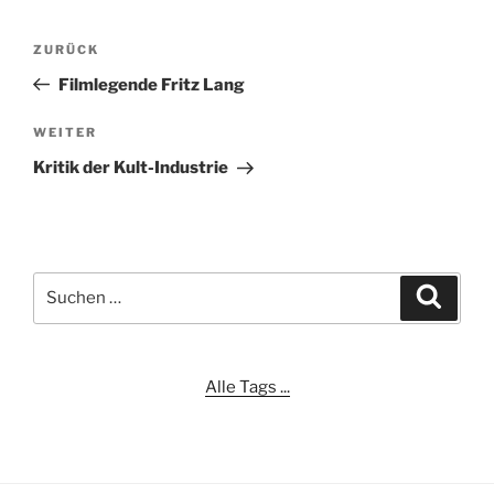
Beitragsnavigation
Vorheriger
ZURÜCK
Beitrag
Filmlegende Fritz Lang
Nächster
WEITER
Beitrag
Kritik der Kult-Industrie
Suchen
Suche
nach:
Alle Tags ...