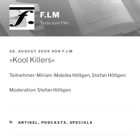
Zum
Inhalt
F.LM
springen
Texte zum Film
VERÖFFENTLICHT
20. AUGUST 2009
VON
F.LM
AM
»Kool Killers«
Teilnehmer: Miriam-Maleika Höltgen, Stefan Höltgen
Moderation: Stefan Höltgen
KATEGORIEN
ARTIKEL
,
PODCASTS
,
SPECIALS