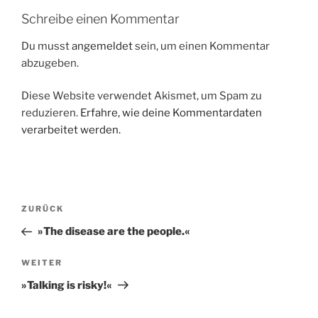
Schreibe einen Kommentar
Du musst
angemeldet
sein, um einen Kommentar
abzugeben.
Diese Website verwendet Akismet, um Spam zu
reduzieren.
Erfahre, wie deine Kommentardaten
verarbeitet werden.
Beitragsnavigation
Vorheriger
ZURÜCK
Beitrag
»The disease are the people.«
Nächster
WEITER
Beitrag
»Talking is risky!«