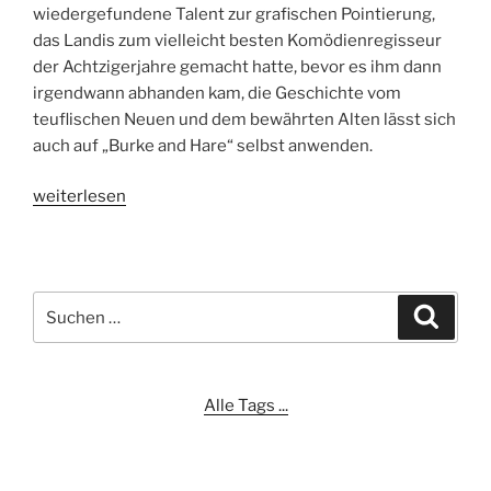
wiedergefundene Talent zur grafischen Pointierung,
das Landis zum vielleicht besten Komödienregisseur
der Achtzigerjahre gemacht hatte, bevor es ihm dann
irgendwann abhanden kam, die Geschichte vom
teuflischen Neuen und dem bewährten Alten lässt sich
auch auf „Burke and Hare“ selbst anwenden.
„Mit
weiterlesen
Hand
und
Fuß“
Suchen
Suche
nach:
Alle Tags ...