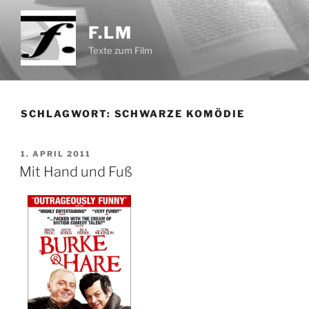
Zum
Inhalt
F.LM
springen
Texte zum Film
SCHLAGWORT:
SCHWARZE KOMÖDIE
VERÖFFENTLICHT
1. APRIL 2011
AM
Mit Hand und Fuß