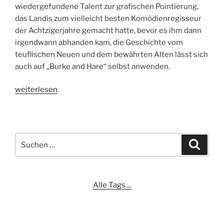
wiedergefundene Talent zur grafischen Pointierung,
das Landis zum vielleicht besten Komödienregisseur
der Achtzigerjahre gemacht hatte, bevor es ihm dann
irgendwann abhanden kam, die Geschichte vom
teuflischen Neuen und dem bewährten Alten lässt sich
auch auf „Burke and Hare“ selbst anwenden.
„Mit
weiterlesen
Hand
und
Fuß“
Suchen
Suche
nach:
Alle Tags ...