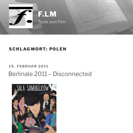
Zum
Inhalt
F.LM
springen
Texte zum Film
SCHLAGWORT:
POLEN
VERÖFFENTLICHT
15. FEBRUAR 2011
AM
Berlinale 2011 – Disconnected