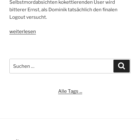
Selbstmordabsichten kokettierenden User wird
bitterer Ernst, als Dominik tatsächlich den finalen
Logout versucht.
„Berlinale
weiterlesen
2011
–
Disconnected“
Suchen
Suche
nach:
Alle Tags ...